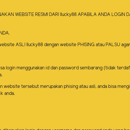
N WEBSITE RESMI DARI Ilucky88 APABILA ANDA LOGIN DA
ANDA.
bsite ASLI Ilucky88 dengan website PHISING atau PALSU agar 
isa login menggunakan id dan password sembarang (tidak terdaft
a.
n website tersebut merupakan phising atau asli, anda bisa mengi
k anda.