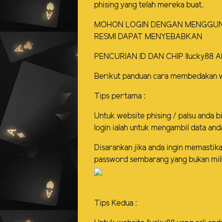
phising yang telah mereka buat.
MOHON LOGIN DENGAN MENGGUNAKA
RESMI DAPAT MENYEBABKAN
PENCURIAN ID DAN CHIP Ilucky88 
Berikut panduan cara membedakan we
Tips pertama :
Untuk website phising / palsu anda b
login ialah untuk mengambil data and
Disarankan jika anda ingin memastika
password sembarang yang bukan mili
Tips Kedua :