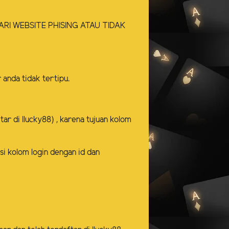
RI WEBSITE PHISING ATAU TIDAK
anda tidak tertipu.
ar di Ilucky88) , karena tujuan kolom
si kolom login dengan id dan