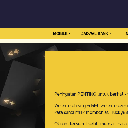
MOBILE
JADWAL BANK
I
Peringatan PENTING untuk berhati-h
Website phising adalah website pal
kata sandi milik member asli Ilucky88
Oknum tersebut selalu mencari cara