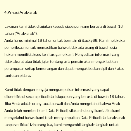
4.Privasi Anak-anak
Layanan kami tidak ditujukan kepada siapa pun yang berusia di bawah 18
tahun (“Anak-anak”).
Anda harus minimal 18 tahun untuk bermain di iLucky88. Kami melakukan
pemeriksaan untuk memastikan bahwa tidak ada orang di bawah usia
hukum memiliki akses ke situs game kami. Penyediaan informasi yang
tidak akurat atau tidak jujur tentang usia pemain akan mengakibatkan
perampasan setiap kemenangan dan dapat mengakibatkan sipil dan / atau
tuntutan pidana.
Kami tidak dengan sengaja mengumpulkan informasi yang dapat
diidentifikasi secara pribadi dari siapa pun yang berusia di bawah 18 tahun.
Jika Anda adalah orang tua atau wali dan Anda mengetahui bahwa Anak
Anda telah memberi kami Data Pribadi, silakan hubungi kami. Jika kami
mengetahui bahwa kami telah mengumpulkan Data Pribadi dari anak-anak
tanpa verifikasi izin orang tua, kami mengambil langkah-langkah untuk