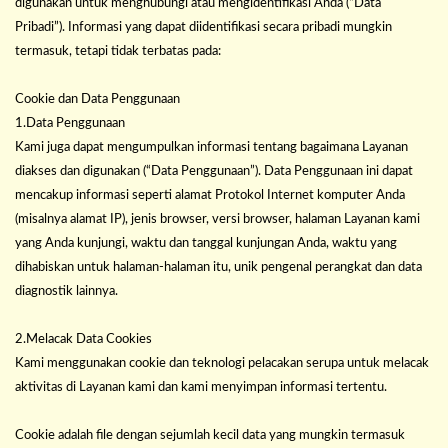
digunakan untuk menghubungi atau mengidentifikasi Anda (“Data
Pribadi”). Informasi yang dapat diidentifikasi secara pribadi mungkin
termasuk, tetapi tidak terbatas pada:
Cookie dan Data Penggunaan
1.Data Penggunaan
Kami juga dapat mengumpulkan informasi tentang bagaimana Layanan
diakses dan digunakan (“Data Penggunaan”). Data Penggunaan ini dapat
mencakup informasi seperti alamat Protokol Internet komputer Anda
(misalnya alamat IP), jenis browser, versi browser, halaman Layanan kami
yang Anda kunjungi, waktu dan tanggal kunjungan Anda, waktu yang
dihabiskan untuk halaman-halaman itu, unik pengenal perangkat dan data
diagnostik lainnya.
2.Melacak Data Cookies
Kami menggunakan cookie dan teknologi pelacakan serupa untuk melacak
aktivitas di Layanan kami dan kami menyimpan informasi tertentu.
Cookie adalah file dengan sejumlah kecil data yang mungkin termasuk