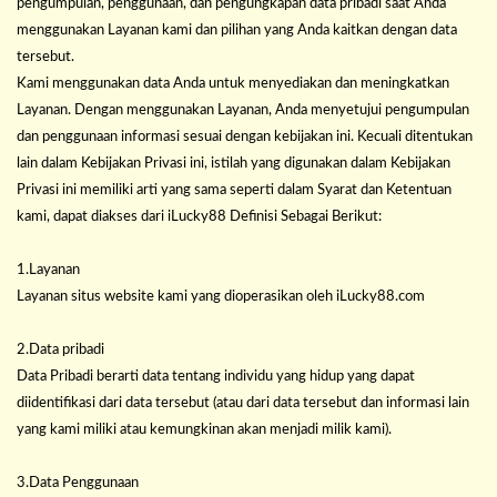
pengumpulan, penggunaan, dan pengungkapan data pribadi saat Anda
menggunakan Layanan kami dan pilihan yang Anda kaitkan dengan data
tersebut.
Kami menggunakan data Anda untuk menyediakan dan meningkatkan
Layanan. Dengan menggunakan Layanan, Anda menyetujui pengumpulan
dan penggunaan informasi sesuai dengan kebijakan ini. Kecuali ditentukan
lain dalam Kebijakan Privasi ini, istilah yang digunakan dalam Kebijakan
Privasi ini memiliki arti yang sama seperti dalam Syarat dan Ketentuan
kami, dapat diakses dari iLucky88 Definisi Sebagai Berikut:
1.Layanan
Layanan situs website kami yang dioperasikan oleh iLucky88.com
2.Data pribadi
Data Pribadi berarti data tentang individu yang hidup yang dapat
diidentifikasi dari data tersebut (atau dari data tersebut dan informasi lain
yang kami miliki atau kemungkinan akan menjadi milik kami).
3.Data Penggunaan