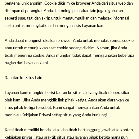
pengenal unik anonim. Cookie dikirim ke browser Anda dari situs web dan
disimpan di perangkat Anda. Teknologi pelacakan lain juga digunakan
seperti suar, tag, dan skrip untuk mengumpulkan dan melacak informasi
serta untuk meningkatkan dan menganalisis Layanan kami.
Anda dapat menginstruksikan browser Anda untuk menolak semua cookie
atau untuk menunjukkan saat cookie sedang dikirim. Namun, jika Anda
tidak menerima cookie, Anda mungkin tidak dapat menggunakan beberapa
bagian dari Layanan kami.
3.Tautan ke Situs Lain
Layanan kami mungkin berisi tautan ke situs lain yang tidak dioperasikan
oleh kami. Jika Anda mengklik link pihak ketiga, Anda akan diarahkan ke
situs pihak ketiga tersebut. Kami sangat menyarankan Anda untuk
meninjau Kebijakan Privasi setiap situs yang Anda kunjungi.
Kami tidak memiliki kendali atas dan tidak bertanggung jawab atas konten,
kebijakan privasi, atau praktik situs atau layanan pihak ketiga mana pun.